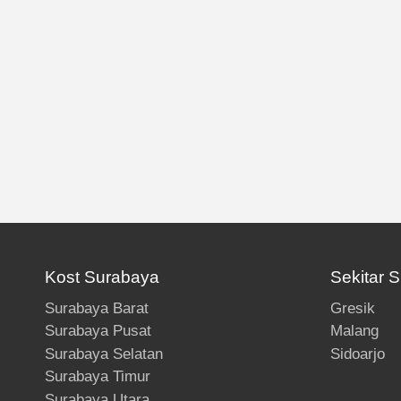
Kost Surabaya
Sekitar 
Surabaya Barat
Gresik
Surabaya Pusat
Malang
Surabaya Selatan
Sidoarjo
Surabaya Timur
Surabaya Utara