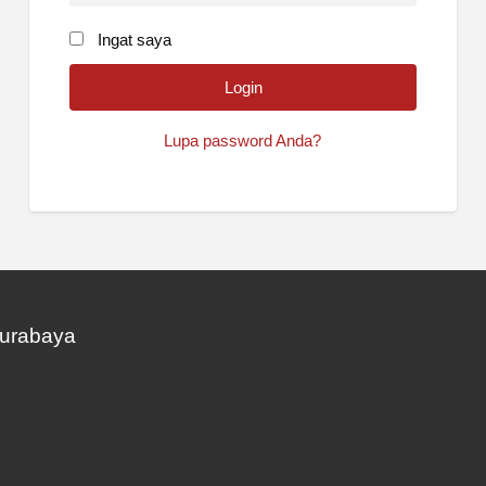
Ingat saya
Lupa password Anda?
Surabaya