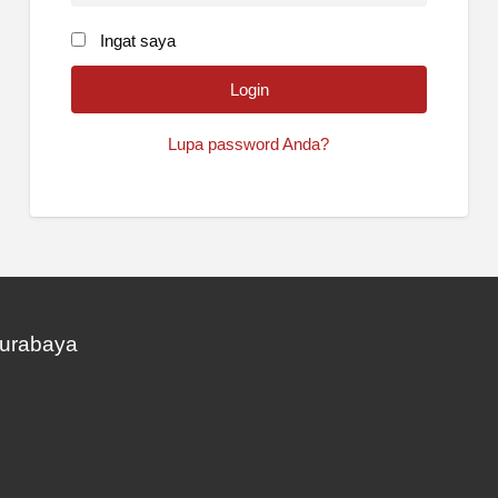
Ingat saya
Lupa password Anda?
Surabaya