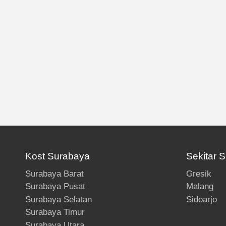
Kost Surabaya
Sekitar 
Surabaya Barat
Gresik
Surabaya Pusat
Malang
Surabaya Selatan
Sidoarjo
Surabaya Timur
Surabaya Utara