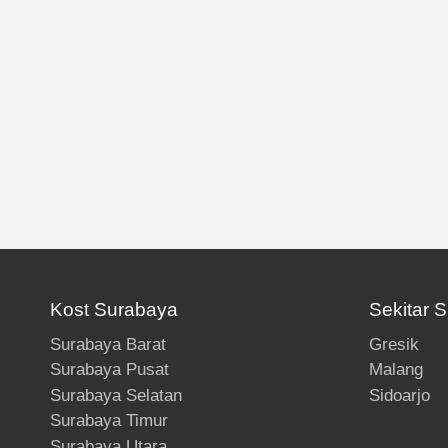
Kost Surabaya
Sekitar 
Surabaya Barat
Gresik
Surabaya Pusat
Malang
Surabaya Selatan
Sidoarjo
Surabaya Timur
Surabaya Utara