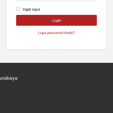
Ingat saya
Lupa password Anda?
Surabaya