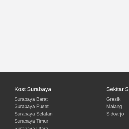
Kost Surabaya
Sekitar 
Surabaya Barat
Gresik
Surabaya Pusat
Malang
Surabaya Selatan
Sidoarjo
Surabaya Timur
Surabaya Utara