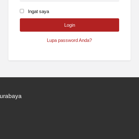
Ingat saya
Lupa password Anda?
Surabaya