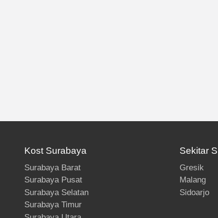
Kost Surabaya
Sekitar 
Surabaya Barat
Gresik
Surabaya Pusat
Malang
Surabaya Selatan
Sidoarjo
Surabaya Timur
Surabaya Utara