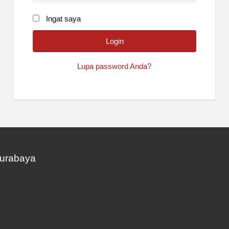
Ingat saya
Lupa password Anda?
Surabaya