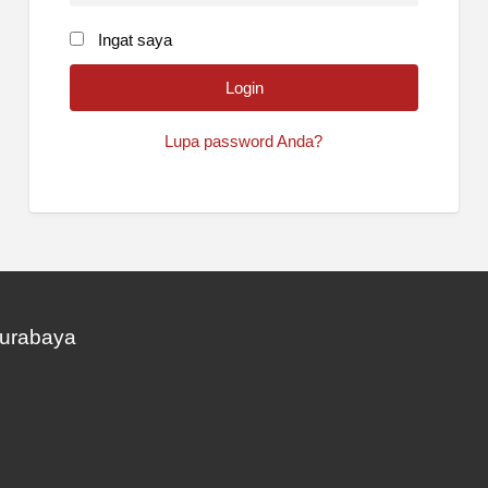
Ingat saya
Lupa password Anda?
Surabaya