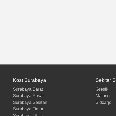
Kost Surabaya
Sekitar 
Surabaya Barat
Gresik
Surabaya Pusat
Malang
Surabaya Selatan
Sidoarjo
Surabaya Timur
Surabaya Utara