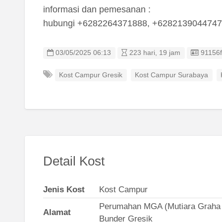
informasi dan pemesanan :
hubungi +6282264371888, +6282139044747
Listing
03/05/2025 06:13
223 hari, 19 jam
91156
Kost Campur Gresik
Kost Campur Surabaya
Detail Kost
Jenis Kost
Kost Campur
Perumahan MGA (Mutiara Graha A
Alamat
Bunder Gresik