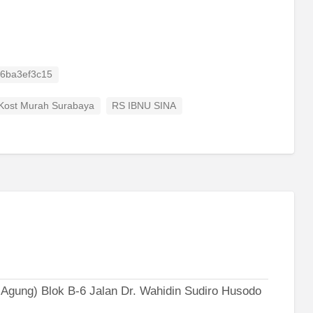
 ID
f6ba3ef3c15
Kost Murah Surabaya
RS IBNU SINA
gung) Blok B-6 Jalan Dr. Wahidin Sudiro Husodo