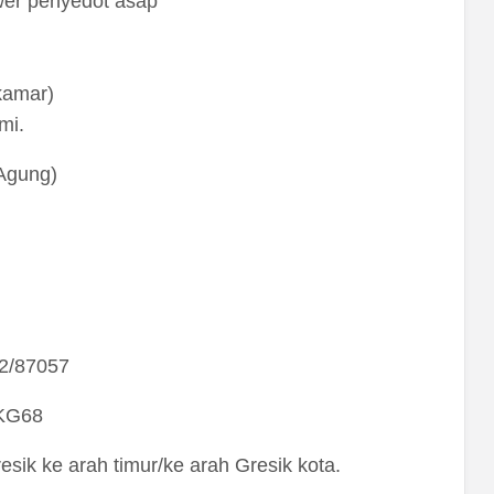
wer penyedot asap
kamar)
mi.
Agung)
2/87057
oKG68
sik ke arah timur/ke arah Gresik kota.