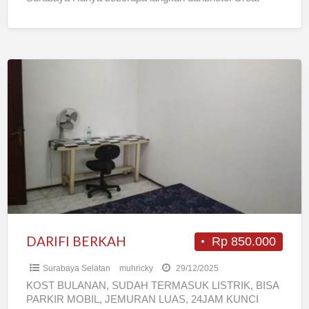
Diponegoro dan KFC jl Raya Diponegoro 10 menit dari
[…]
DARIFI
BERKAH
DARIFI BERKAH
Rp 850.000
Surabaya Selatan
muhricky
29/12/2025
KOST BULANAN, SUDAH TERMASUK LISTRIK, BISA
PARKIR MOBIL, JEMURAN LUAS, 24JAM KUNCI