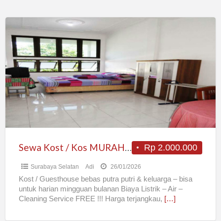
Sewa
Kost
/
Kos
MURAH
BAGUS
NYAMAN
Surabaya
Barat
Harian
Sewa Kost / Kos MURAH BAGUS NYAMAN Surabaya Barat Harian Mingguan Bulanan
Rp 2.000.000
Mingguan
Surabaya Selatan
Adi
26/01/2026
Bulanan
Kost / Guesthouse bebas putra putri & keluarga – bisa
untuk harian mingguan bulanan Biaya Listrik – Air –
Cleaning Service FREE !!! Harga terjangkau,
[…]