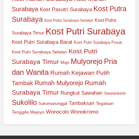
Kost Putra
Surabaya
Kost Pasutri Surabaya
Surabaya
Kost Putra
Kost Putra Surabaya Selatan
Kost Putri Surabaya
Surabaya Timur
Kost Putri Surabaya Barat
Kost Putri Surabaya Pusat
Kost Putri
Kost Putri Surabaya Selatan
Mulyorejo
Pria
Surabaya Timur
Mojo
dan Wanita
Rumah Kejawan Putih
Rumah
Rumah Mulyorejo
Tambak
Surabaya Timur
Rungkut
Sawahan
Siwalankerto
Sukolilo
Tambaksari
Tegalsari
Sukomanunggal
Wonocolo
Wonokromo
Tenggilis Mejoyo