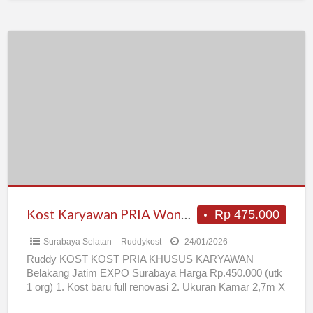
Kost
Karyawan
PRIA
Wonocolo
Surabaya
Kost Karyawan PRIA Wonocolo Surabaya
Rp 475.000
Surabaya Selatan
Ruddykost
24/01/2026
Ruddy KOST KOST PRIA KHUSUS KARYAWAN
Belakang Jatim EXPO Surabaya Harga Rp.450.000 (utk
1 org) 1. Kost baru full renovasi 2. Ukuran Kamar 2,7m X
[…]