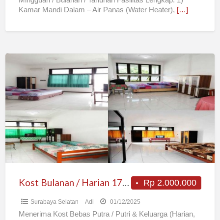
Kamar Mandi Dalam – Air Panas (Water Heater),
[…]
Kost
Bulanan
/
Harian
175
ribu
Murah
Bebas
AC
TV
Kost Bulanan / Harian 175 ribu Murah Bebas AC TV Wi-Fi – Surabaya
Rp 2.000.000
Wi-
Surabaya Selatan
Adi
01/12/2025
Fi
Menerima Kost Bebas Putra / Putri & Keluarga (Harian,
–