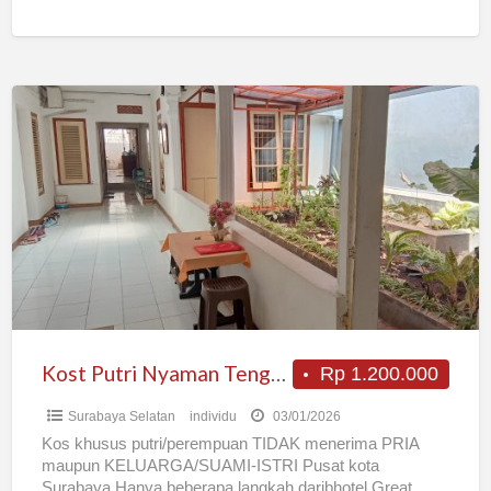
pakaian, Kasur, Bantal,
[…]
Kost
Putri
Nyaman
Tengah
Kota
Kost Putri Nyaman Tengah Kota
Rp 1.200.000
Surabaya Selatan
individu
03/01/2026
Kos khusus putri/perempuan TIDAK menerima PRIA
maupun KELUARGA/SUAMI-ISTRI Pusat kota
Surabaya Hanya beberapa langkah daribhotel Great