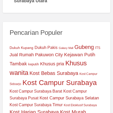
Surabaya Utara
Pencarian Populer
Gubeng
Dukuh Pakis
Dukuh Kupang
ITS
Galaxy Mall
Jual Rumah Pakuwon City
Kejawan Putih
Khusus
Tambak
Khusus pria
keputih
wanita
Kost Bebas Surabaya
Kost Campur
Kost Campur Surabaya
Sidoarjo
Kost Campur Surabaya Barat
Kost Campur
Kost Campur Surabaya Selatan
Surabaya Pusat
Kost Campur Surabaya Timur
Kost Eksklusif Surabaya
Kost Harian Surabaya
Kost Murah