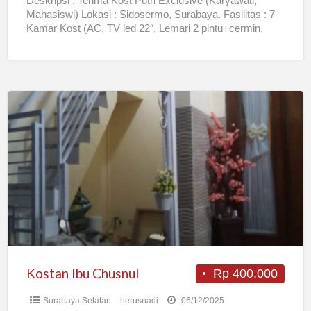
Deskripsi : Terima Kost Putri Exclusive (Karyawati,
Mahasiswi) Lokasi : Sidosermo, Surabaya. Fasilitas : 7
Kamar Kost (AC, TV led 22″, Lemari 2 pintu+cermin,
Spring
[…]
Kostan
Ibu
Chusnul
Kostan Ibu Chusnul
Rp 400.000
Surabaya Selatan
herusnadi
06/12/2025