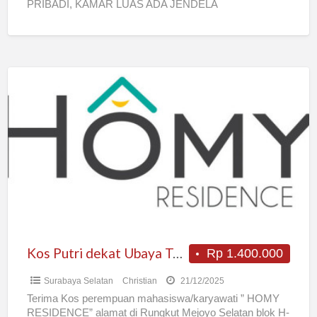
PRIBADI, KAMAR LUAS ADA JENDELA
Kos
Putri
dekat
Ubaya
Tenggilis
Kos Putri dekat Ubaya Tenggilis
Rp 1.400.000
Surabaya Selatan
Christian
21/12/2025
Terima Kos perempuan mahasiswa/karyawati ” HOMY
RESIDENCE” alamat di Rungkut Mejoyo Selatan blok H-