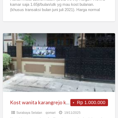
kamar saja 1.65jt/bulan/utk yg mau kost bulanan.
(khusus transaksi bulan juni juli 2021). Harga normal
1.9jt/bulan/kamar!! Belom termasuk listrik
[…]
Kost
wanita
karangrejo
ketintang
surabaya
Kost wanita karangrejo ketintang surabaya
Rp 1.000.000
Surabaya Selatan
qomari
19/11/2025