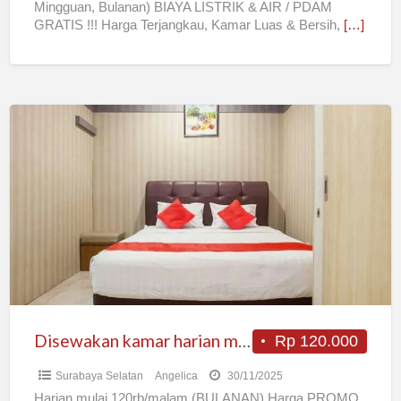
Mingguan, Bulanan) BIAYA LISTRIK & AIR / PDAM
Surabaya
GRATIS !!! Harga Terjangkau, Kamar Luas & Bersih,
[…]
Disewakan
kamar
harian
mulai
120rb/hari
Disewakan kamar harian mulai 120rb/hari
Rp 120.000
Surabaya Selatan
Angelica
30/11/2025
Harian mulai 120rb/malam (BULANAN) Harga PROMO