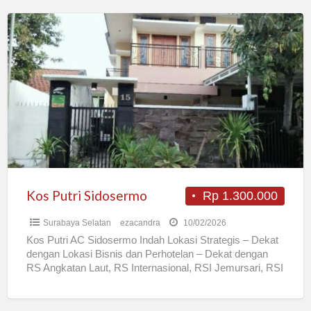
Kos
Putri
Sidosermo
Kos Putri Sidosermo
Rp 1.300.000
Surabaya Selatan
ezacandra
10/02/2026
Kos Putri AC Sidosermo Indah Lokasi Strategis – Dekat
dengan Lokasi Bisnis dan Perhotelan – Dekat dengan
RS Angkatan Laut, RS Internasional, RSI Jemursari, RSI
[…]