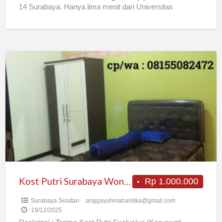
14 Surabaya. Hanya lima menit dari Universitas
Surabaya. Fasilitas: – Kamar stylish
[…]
Kost
Putri
Surabaya
Wonocolo
Kost Putri Surabaya Wonocolo
Rp 1.000.000
Surabaya Selatan
anggayuhmahardika@gmail.com
19/12/2025