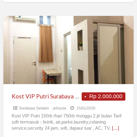
Kost
VIP
Putri
Surabaya
Barat,
termasuk
listrik,
dekat
Univ.
WK
Kost VIP Putri Surabaya Barat, termasuk listrik, dekat Univ. WK
Rp 2.000.000
Surabaya Selatan
jehouse
15/01/2026
Kost VIP Putri 150rb /hari 750rb /minggu 2 jt/ bulan Tarif
sdh termasuk : listrik, air,parkir,laundry,celaning
service,security 24 jam, wifi, dapaur luar , AC, TV,
[…]