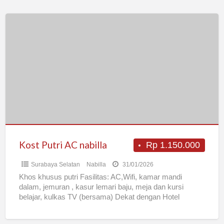
Kost
Putri
AC
nabilla
Kost Putri AC nabilla
Rp 1.150.000
Surabaya Selatan
Nabilla
31/01/2026
Khos khusus putri Fasilitas: AC,Wifi, kamar mandi
dalam, jemuran , kasur lemari baju, meja dan kursi
belajar, kulkas TV (bersama) Dekat dengan Hotel
shangrila, Universitas
[…]