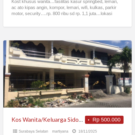
Kost khusus wanita…fasilitas kasur springbed, lemari,
ac ato kipas angin, kompor, lemari, wifi, kulkas, parkir
motor, security….rp. 800 ribu sd rp. 1,1 juta…lokasi
pinggir jalan
[…]
Kos
Wanita/Keluarga
Sidosermo
Nyaman
Bersih
Belakang
Plaza
Marina
Kos Wanita/Keluarga Sidosermo Nyaman Bersih Belakang Plaza Marina
Rp 500.000
Surabaya Selatan
martiyana
18/11/2025