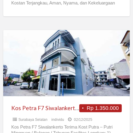
Kostan Terjangkau, Aman, Nyama, dan Kekeluargaan
Kos
Petra
F7
Siwalankerto
Fasilitas
Lengkap
Murah
Kos Petra F7 Siwalankerto Fasilitas Lengkap Murah
Rp 1.350.000
Surabaya Selatan
individu
02/12/2025
Kos Petra F7 Siwalankerto Terima Kost Putra – Putri
Mingguan / Bulanan / Tahunan Fasilitas Lengkap: 1)