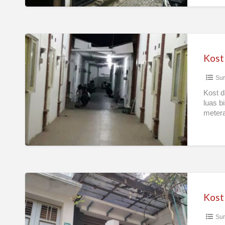
Kost
bandara
Kost
Su
Kost d
luas b
metera
Kost
Putri
Kost
Istimewa
Sur