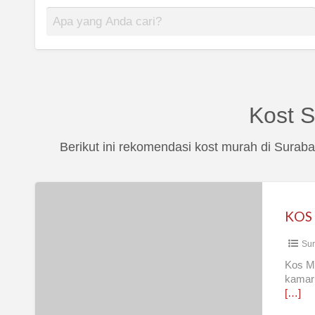
Kost 
Berikut ini rekomendasi kost murah di Sura
KOS
MEWAH
KOS
BULANAN
Sur
Kos Me
kamar 
[…]