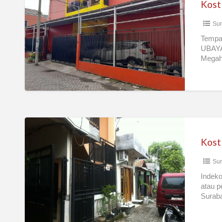
Kost
Red
Sur
Colour
Wall
Tempa
UBAYA
Megah
Kost
Putri
Daerah
Sur
Wonokromo,
Tengah
Indeko
atau p
Kota
Suraba
Surabaya