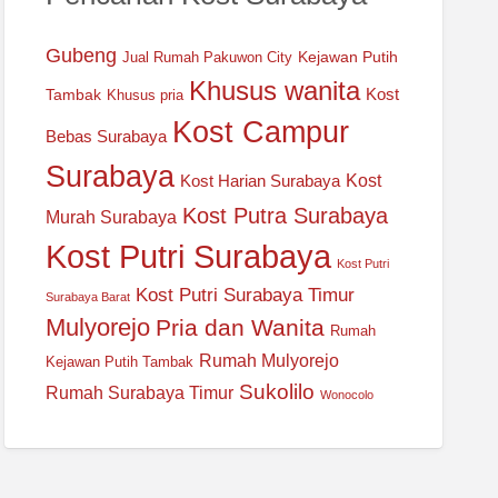
Gubeng
Kejawan Putih
Jual Rumah Pakuwon City
Khusus wanita
Tambak
Kost
Khusus pria
Kost Campur
Bebas Surabaya
Surabaya
Kost Harian Surabaya
Kost
Kost Putra Surabaya
Murah Surabaya
Kost Putri Surabaya
Kost Putri
Kost Putri Surabaya Timur
Surabaya Barat
Mulyorejo
Pria dan Wanita
Rumah
Rumah Mulyorejo
Kejawan Putih Tambak
Sukolilo
Rumah Surabaya Timur
Wonocolo