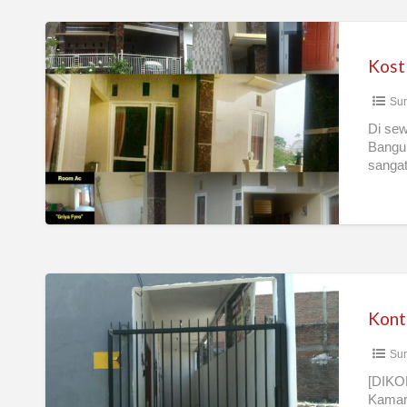
Kost
Cowok/Putra/Pria/Mahasiswa/Karyawan
SIngle
Sur
eksklusif
bangunan
Di sew
Bangun
baru
sangat
[…]
Kontrakan
Dekat
Kampus
Sur
UPN
Veteran
[DIKO
Kamar 