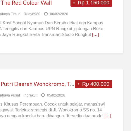
 The Red Colour Wall
Rp 1.150.000
abaya Timur
Rudy8980
06/02/2026
t Kost Sangat Nyaman Dan Bersih dekat dgn Kampus
 Tenggilis dan Kampus UPN Rungkut jg dengan Ruko
 Jaya Rungkut Serta Transmart Studio Rungkut
[…]
Kost Putri Daerah Wonokromo, Tengah Kota Surabaya
Rp 400.000
abaya Pusat
indrakult
05/02/2026
s Khusus Perempuan. Cocok untuk pelajar, mahasiswi
egawai. Terletak strategis di Jl. Wonokromo SS no. 14
ya dengan kondisi baru dibangun. Tersedia dua model
[…]