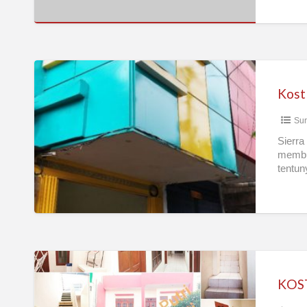
Kost
Harian
Kota
Sur
Surabaya
“Sierra
Sierra
membu
Kost”
tentun
Kost
[
KOST
BA
KOS
MANUKAN