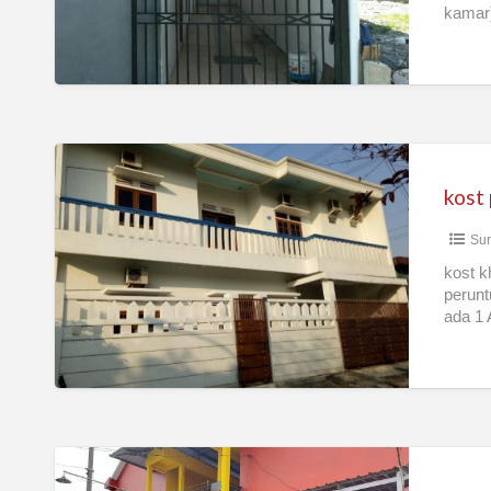
Jatim
kamar)
kost
putri”
kost
THOMAS
Sur
home
stay”
kost k
perunt
ada 1 
Kost
The