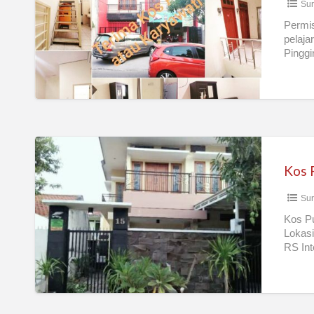
Sur
SBY
BRT
Permis
pelaja
Pingg
Kos
Putri
Kos 
Sidosermo
Sur
Kos Pu
Lokasi
RS Int