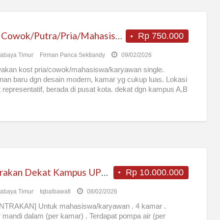
Kost Cowok/Putra/Pria/Mahasiswa/Karyawan SIngle eksklusif bangunan baru
Rp 750.000
abaya Timur
Firman Panca Sektiandy
09/02/2026
akan kost pria/cowok/mahasiswa/karyawan single.
an baru dgn desain modern, kamar yg cukup luas. Lokasi
 representatif, berada di pusat kota. dekat dgn kampus A,B
Kontrakan Dekat Kampus UPN Veteran Jatim
Rp 10.000.000
abaya Timur
Iqbalbawafi
08/02/2026
NTRAKAN] Untuk mahasiswa/karyawan . 4 kamar .
mandi dalam (per kamar) . Terdapat pompa air (per