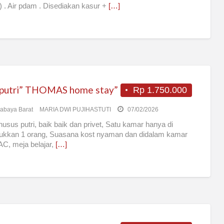
 . Air pdam . Disediakan kasur +
[…]
 putri” THOMAS home stay”
Rp 1.750.000
abaya Barat
MARIA DWI PUJIHASTUTI
07/02/2026
husus putri, baik baik dan privet, Satu kamar hanya di
ukkan 1 orang, Suasana kost nyaman dan didalam kamar
AC, meja belajar,
[…]