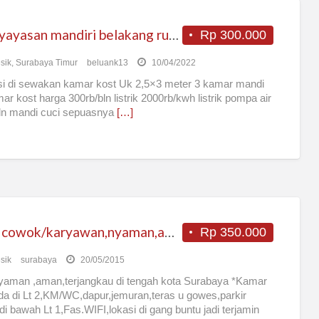
kost yayasan mandiri belakang rungkut industri
Rp 300.000
sik
,
Surabaya Timur
beluank13
10/04/2022
i di sewakan kamar kost Uk 2,5×3 meter 3 kamar mandi
ar kost harga 300rb/bln listrik 2000rb/kwh listrik pompa air
ln mandi cuci sepuasnya
[…]
Kost cowok/karyawan,nyaman,aman,terjangkau dekat kampus Unair
Rp 350.000
sik
surabaya
20/05/2015
yaman ,aman,terjangkau di tengah kota Surabaya *Kamar
da di Lt 2,KM/WC,dapur,jemuran,teras u gowes,parkir
di bawah Lt 1,Fas.WIFI,lokasi di gang buntu jadi terjamin