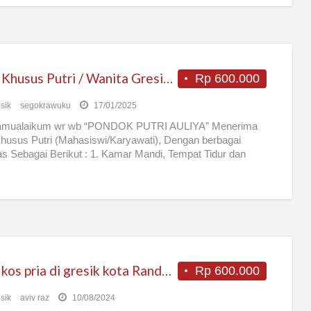
Kost Khusus Putri / Wanita Gresik Free WIFI
Rp 600.000
sik
segokrawuku
17/01/2025
amualaikum wr wb “PONDOK PUTRI AULIYA” Menerima
husus Putri (Mahasiswi/Karyawati), Dengan berbagai
tas Sebagai Berikut : 1. Kamar Mandi, Tempat Tidur dan
 di
[…]
Kost kos pria di gresik kota Randuagung (bangunan baru)
Rp 600.000
sik
aviv raz
10/08/2024