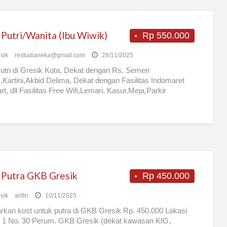
 Putri/Wanita (Ibu Wiwik)
Rp 550.000
sik
restudianeka@gmail.com
28/11/2025
utri di Gresik Kota, Dekat dengan Rs. Semen
,Kartini,Akbid Delima, Dekat dengan Fasilitas Indomaret
rt, dll Fasilitas Free Wifi,Lemari, Kasur,Meja,Parkir
Ada Kompor ,Kulkas di
[…]
 Putra GKB Gresik
Rp 450.000
sik
arifin
10/11/2025
rkan kost untuk putra di GKB Gresik Rp. 450.000 Lokasi
li 1 No. 30 Perum. GKB Gresik (dekat kawasan KIG,