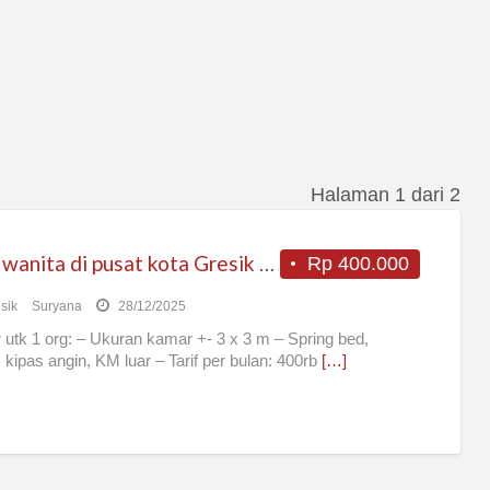
Halaman 1 dari 2
Kost wanita di pusat kota Gresik (BP Kulon)
Rp 400.000
sik
Suryana
28/12/2025
utk 1 org: – Ukuran kamar +- 3 x 3 m – Spring bed,
, kipas angin, KM luar – Tarif per bulan: 400rb
[…]