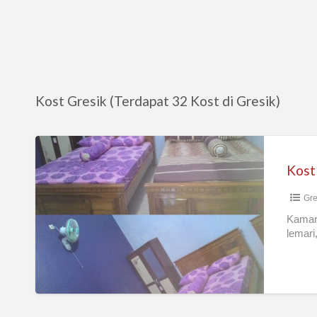
Kost Gresik (Terdapat 32 Kost di Gresik)
Kost
wanita
di
Gre
pusat
kota
Kamar 
lemari
Gresik
(BP
Kulon)