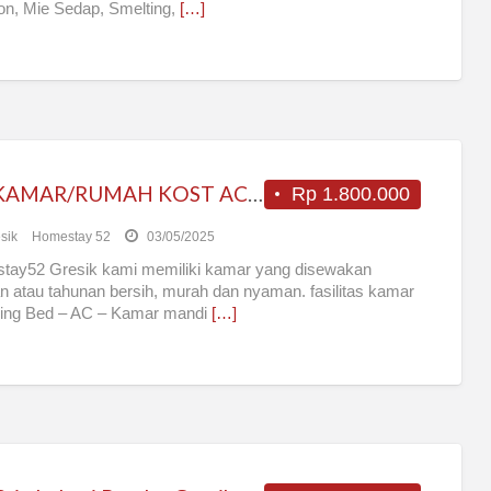
n, Mie Sedap, Smelting,
[…]
cari KAMAR/RUMAH KOST AC Ekslusif DISEWA di GRESIK – JAWATIMUR
Rp 1.800.000
sik
Homestay 52
03/05/2025
tay52 Gresik kami memiliki kamar yang disewakan
n atau tahunan bersih, murah dan nyaman. fasilitas kamar
ring Bed – AC – Kamar mandi
[…]