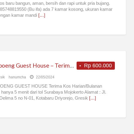
os baru bangun, aman, bersih dan rapi untuk pria bujang.
85748819550 (Bu ifa) ada 7 kamar kosong, ukuran kamar
engan kamar mandi
[…]
Kampoeng Guest House – Terima Kos Harian/Bulanan
Rp 600.000
sik
hanumcha
22/05/2024
ENG GUEST HOUSE Terima Kos Harian/Bulanan
 hanya 5 menit dari tol Surabaya Mojokerto Alamat : Jl.
Delima 5 no N-01, Kotabaru Driyorejo, Gresik
[…]