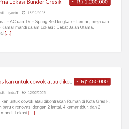
Pria Lokasi Bunder Gresik
Rp 1.200.000
sik
ryanta
15/02/2025
tas : – AC dan TV – Spring Bed lengkap – Lemari, meja dan
– Kamar mandi dalam Lokasi : Dekat Jalan Utama,
nal
[…]
Di Kos kan untuk cowok atau dikontrakan Rumah di Kota Gresik.
Rp 450.000
sik
indraT
12/02/2025
 kan untuk cowok atau dikontrakan Rumah di Kota Gresik.
baru direnovasi dengan 2 lantai, 4 kamar tidur, dan 2
 mandi. Lokasi
[…]