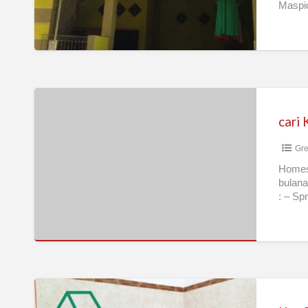
Maspio
cari
KAMAR/RUMAH
KOST
Gre
AC
Ekslusif
Homes
bulana
DISEWA
: – Sp
di
GRESIK
–
JAWATIMUR
Kos
Pria