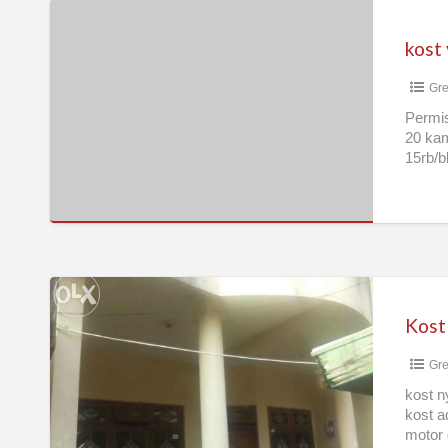
kost
yayasan
mandiri
Gre
belakang
rungkut
Permis
20 kam
industri
15rb/b
Kost
cowok/karyawan,nyaman,aman,terjangkau
dekat
Gre
kampus
Unair
kost n
kost a
motor 