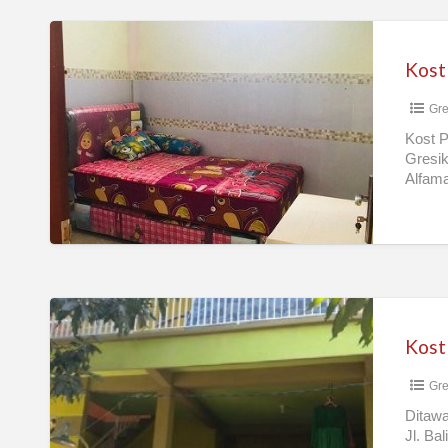
Kost
Putri/Wanita
Kost
(Ibu
Gre
Wiwik)
Kost P
Gresik
Alfama
Motor,
Kost
Putra
Kost
GKB
Gre
Gresik
Ditawa
Jl. Ba