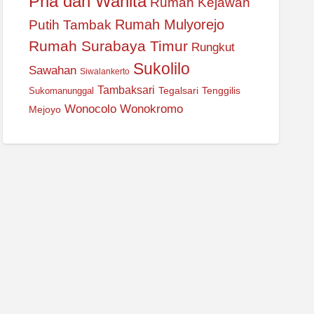
Pria dan Wanita
Rumah Kejawan
Rumah Mulyorejo
Putih Tambak
Rumah Surabaya Timur
Rungkut
Sukolilo
Sawahan
Siwalankerto
Tambaksari
Tegalsari
Tenggilis
Sukomanunggal
Wonocolo
Wonokromo
Mejoyo