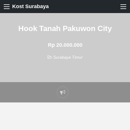
Kost Surabaya
Hook Tanah Pakuwon City
Rp 20.000.000
Surabaya Timur
Laporkan
masalah