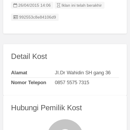
26/04/2015 14:06
Iklan ini telah berakhir
Listing ID
992553c8e84106d9
Detail Kost
Alamat
Jl.Dr Wahidin SH gang 36
Nomor Telepon
0857 5575 7315
Hubungi Pemilik Kost