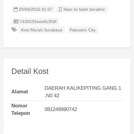
20/04/2015 01:07
Iklan ini telah berakhir
Listing ID
7435533eee0c358f
Kost Murah Surabaya
Pakuwon City
Detail Kost
DAERAH KALIKEPITING GANG 1
Alamat
.N0 42
Nomor
081249990742
Telepon