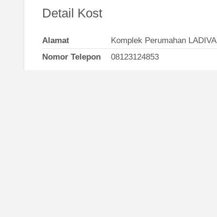
Detail Kost
Alamat
Komplek Perumahan LADIV
Nomor Telepon
08123124853
Kost Surabaya
Sekitar 
Surabaya Barat
Gresik
Surabaya Pusat
Malang
Surabaya Selatan
Sidoarjo
Surabaya Timur
Surabaya Utara