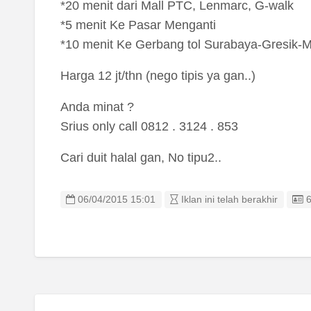
*20 menit dari Mall PTC, Lenmarc, G-walk
*5 menit Ke Pasar Menganti
*10 menit Ke Gerbang tol Surabaya-Gresik-
Harga 12 jt/thn (nego tipis ya gan..)
Anda minat ?
Srius only call 0812 . 3124 . 853
Cari duit halal gan, No tipu2..
L
06/04/2015 15:01
Iklan ini telah berakhir