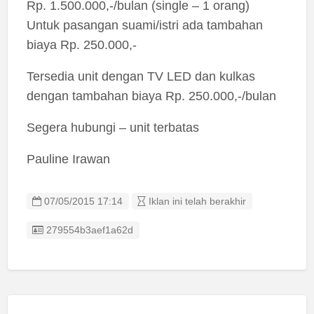
Rp. 1.500.000,-/bulan (single – 1 orang)
Untuk pasangan suami/istri ada tambahan
biaya Rp. 250.000,-
Tersedia unit dengan TV LED dan kulkas
dengan tambahan biaya Rp. 250.000,-/bulan
Segera hubungi – unit terbatas
Pauline Irawan
07/05/2015 17:14
Iklan ini telah berakhir
Listing ID
279554b3aef1a62d