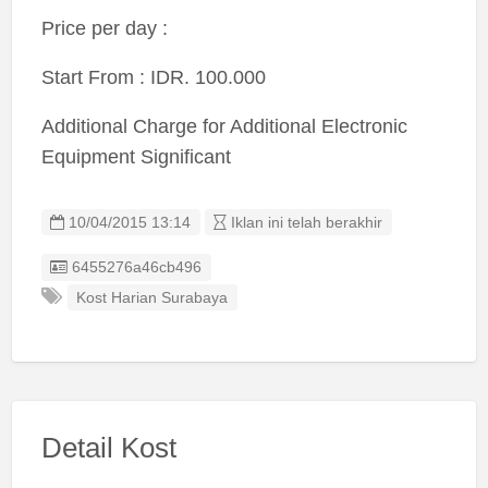
Price per day :
Start From : IDR. 100.000
Additional Charge for Additional Electronic
Equipment Significant
10/04/2015 13:14
Iklan ini telah berakhir
Listing ID
6455276a46cb496
Kost Harian Surabaya
Detail Kost