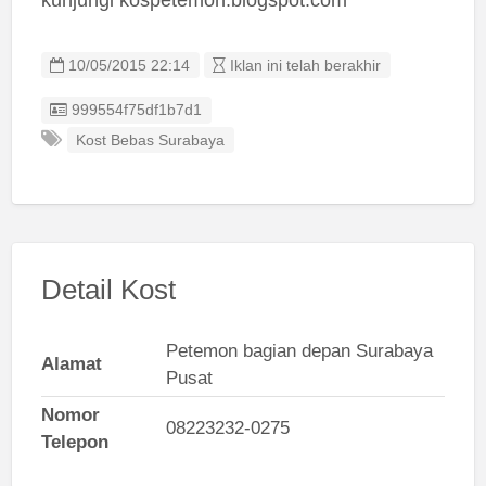
10/05/2015 22:14
Iklan ini telah berakhir
Listing ID
999554f75df1b7d1
Kost Bebas Surabaya
Detail Kost
Petemon bagian depan Surabaya
Alamat
Pusat
Nomor
08223232-0275
Telepon