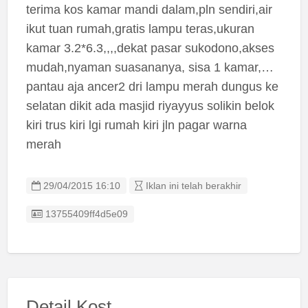
terima kos kamar mandi dalam,pln sendiri,air
ikut tuan rumah,gratis lampu teras,ukuran
kamar 3.2*6.3,,,,dekat pasar sukodono,akses
mudah,nyaman suasananya, sisa 1 kamar,…
pantau aja ancer2 dri lampu merah dungus ke
selatan dikit ada masjid riyayyus solikin belok
kiri trus kiri lgi rumah kiri jln pagar warna
merah
29/04/2015 16:10
Iklan ini telah berakhir
Listing ID
13755409ff4d5e09
Detail Kost