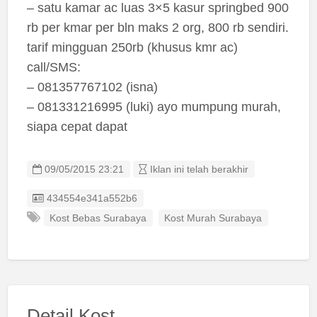
– satu kamar ac luas 3×5 kasur springbed 900
rb per kmar per bln maks 2 org, 800 rb sendiri.
tarif mingguan 250rb (khusus kmr ac)
call/SMS:
– 081357767102 (isna)
– 081331216995 (luki) ayo mumpung murah,
siapa cepat dapat
09/05/2015 23:21
Iklan ini telah berakhir
Listing ID
434554e341a552b6
Kost Bebas Surabaya
Kost Murah Surabaya
Detail Kost