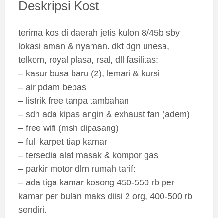
Deskripsi Kost
terima kos di daerah jetis kulon 8/45b sby
lokasi aman & nyaman. dkt dgn unesa,
telkom, royal plasa, rsal, dll fasilitas:
– kasur busa baru (2), lemari & kursi
– air pdam bebas
– listrik free tanpa tambahan
– sdh ada kipas angin & exhaust fan (adem)
– free wifi (msh dipasang)
– full karpet tiap kamar
– tersedia alat masak & kompor gas
– parkir motor dlm rumah tarif:
– ada tiga kamar kosong 450-550 rb per
kamar per bulan maks diisi 2 org, 400-500 rb
sendiri.