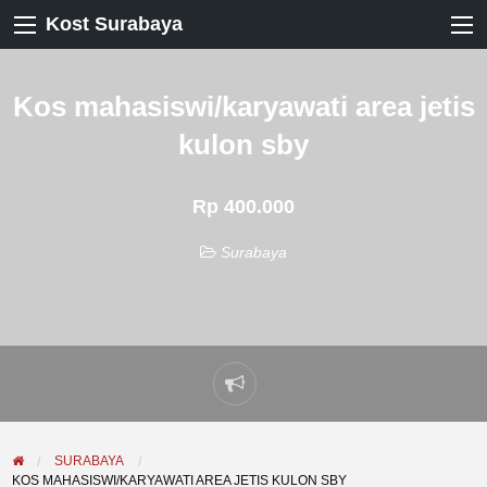
Kost Surabaya
Kos mahasiswi/karyawati area jetis
kulon sby
Rp 400.000
Surabaya
Laporkan
masalah
SURABAYA
KOS MAHASISWI/KARYAWATI AREA JETIS KULON SBY