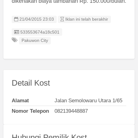
dikenakan biaya tambahan Rp. 150.000/bulan.
21/04/2015 23:03
Iklan ini telah berakhir
Listing ID
533553674a18c501
Pakuwon City
Detail Kost
Alamat
Jalan Semolowaru Utara 1/65
Nomor Telepon
082139448887
Hubungi Pemilik Kost