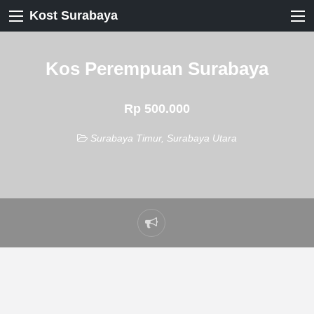
Kost Surabaya
Kos Perempuan Surabaya
Rp 500.000
Surabaya Timur
,
Surabaya Utara
Laporkan
masalah