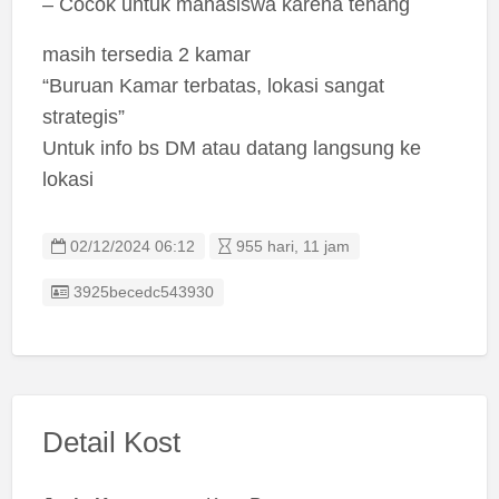
– Cocok untuk mahasiswa karena tenang
masih tersedia 2 kamar
“Buruan Kamar terbatas, lokasi sangat
strategis”
Untuk info bs DM atau datang langsung ke
lokasi
02/12/2024 06:12
955 hari, 11 jam
Listing ID
3925becedc543930
Detail Kost