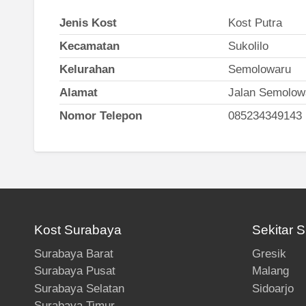
Jenis Kost
Kost Putra
Kecamatan
Sukolilo
Kelurahan
Semolowaru
Alamat
Jalan Semolowa
Nomor Telepon
085234349143
Kost Surabaya
Sekitar 
Surabaya Barat
Gresik
Surabaya Pusat
Malang
Surabaya Selatan
Sidoarjo
Surabaya Timur