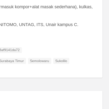
termasuk kompor+alat masak sederhana), kulkas,
UNITOMO, UNTAG, ITS, Unair kampus C.
 ID
3af9141da72
 Surabaya Timur
Semolowaru
Sukolilo