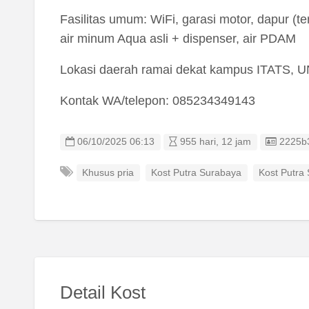
Fasilitas umum: WiFi, garasi motor, dapur (
air minum Aqua asli + dispenser, air PDAM
Lokasi daerah ramai dekat kampus ITATS, 
Kontak WA/telepon: 085234349143
Listing
06/10/2025 06:13
955 hari, 12 jam
2225b
Khusus pria
Kost Putra Surabaya
Kost Putra
Detail Kost