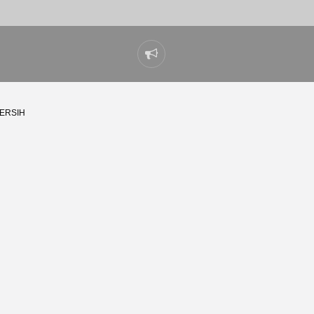
Laporkan
masalah
ERSIH