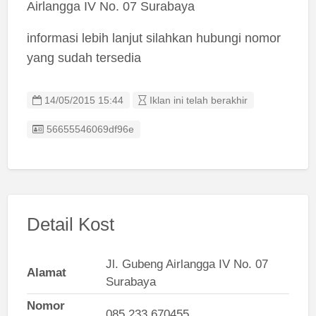
Airlangga IV No. 07 Surabaya
informasi lebih lanjut silahkan hubungi nomor
yang sudah tersedia
14/05/2015 15:44
Iklan ini telah berakhir
Listing ID
56655546069df96e
Detail Kost
Jl. Gubeng Airlangga IV No. 07
Alamat
Surabaya
Nomor
085 233 670455