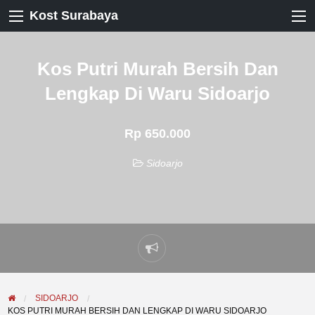
Kost Surabaya
Kos Putri Murah Bersih Dan
Lengkap Di Waru Sidoarjo
Rp 650.000
Sidoarjo
Laporkan
masalah
SIDOARJO
KOS PUTRI MURAH BERSIH DAN LENGKAP DI WARU SIDOARJO