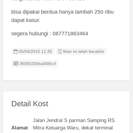
bisa dipakai berdua hanya tambah 250 ribu
dapat kasur.
segera hubungi : 087771863464
05/04/2015 11:35
Iklan ini telah berakhir
Listing ID
3605520bba068ccf
Detail Kost
Jalan Jendral S parman Samping RS
Alamat
Mitra Keluarga Waru, dekat terminal