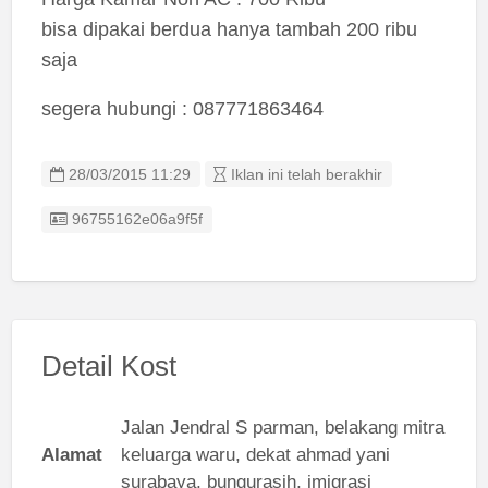
bisa dipakai berdua hanya tambah 200 ribu
saja
segera hubungi : 087771863464
28/03/2015 11:29
Iklan ini telah berakhir
Listing ID
96755162e06a9f5f
Detail Kost
Jalan Jendral S parman, belakang mitra
Alamat
keluarga waru, dekat ahmad yani
surabaya, bungurasih, imigrasi