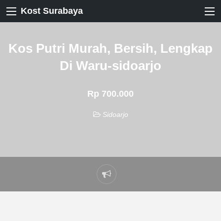
Kost Surabaya
Kos Putri Murah, Bersih, Lengkap
Di Waru-sidoarjo
Rp 700.000
Sidoarjo
Laporkan
masalah