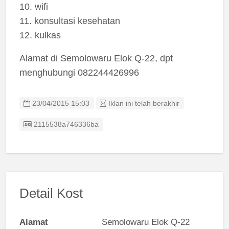
10. wifi
11. konsultasi kesehatan
12. kulkas
Alamat di Semolowaru Elok Q-22, dpt
menghubungi 082244426996
23/04/2015 15:03
Iklan ini telah berakhir
Listing ID
2115538a746336ba
Detail Kost
Alamat
Semolowaru Elok Q-22