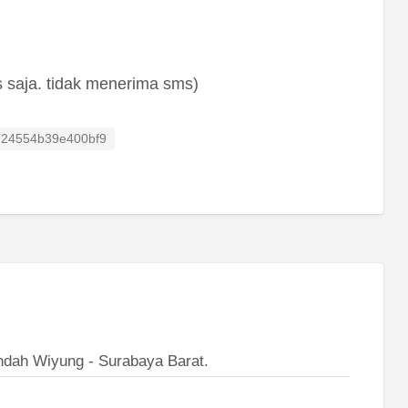
 saja. tidak menerima sms)
isting ID
724554b39e400bf9
dah Wiyung - Surabaya Barat.