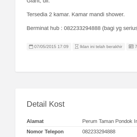
Giant, dll.
Tersedia 2 kamar. Kamar mandi shower.
Berminat hub : 082233294888 (bagi yg serius
L
07/05/2015 17:09
Iklan ini telah berakhir
Detail Kost
Alamat
Perum Taman Pondok In
Nomor Telepon
082233294888