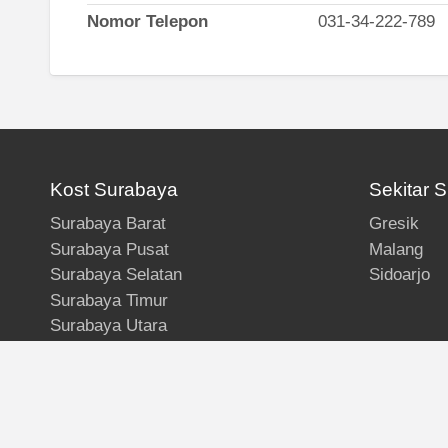
Nomor Telepon
031-34-222-789
Kost Surabaya
Sekitar 
Surabaya Barat
Gresik
Surabaya Pusat
Malang
Surabaya Selatan
Sidoarjo
Surabaya Timur
Surabaya Utara