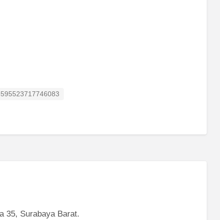
isting ID
3595523717746083
a 35, Surabaya Barat.