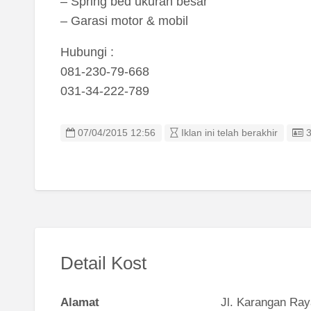
– Spring bed ukuran besar
– Garasi motor & mobil
Hubungi :
081-230-79-668
031-34-222-789
L
07/04/2015 12:56
Iklan ini telah berakhir
Detail Kost
Alamat
Jl. Karangan Ray