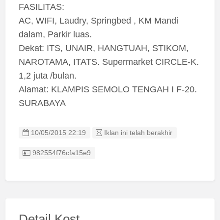
FASILITAS:
AC, WIFI, Laudry, Springbed , KM Mandi
dalam, Parkir luas.
Dekat: ITS, UNAIR, HANGTUAH, STIKOM,
NAROTAMA, ITATS. Supermarket CIRCLE-K.
1,2 juta /bulan.
Alamat: KLAMPIS SEMOLO TENGAH I F-20.
SURABAYA
10/05/2015 22:19
Iklan ini telah berakhir
Listing ID
982554f76cfa15e9
Detail Kost