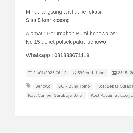
Minat langsung aja liat ke lokasi
Sisa 5 kmr kosong
Alamat : Perumahan Bumi benowo asri
No 15 deket polsek pakal benowo
Whatsapp : 081333671119
Listing 
21/01/2025 06:12
590 hari, 1 jam
2315a2
Benowo
GOR Bung Tomo
Kost Bebas Surab
Kost Campur Surabaya Barat
Kost Pasutri Surabaya