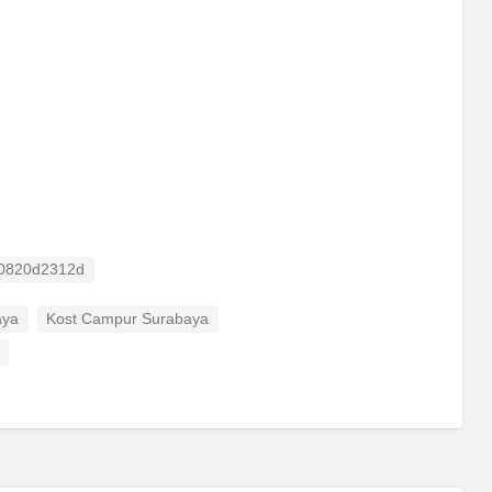
ID
0820d2312d
aya
Kost Campur Surabaya