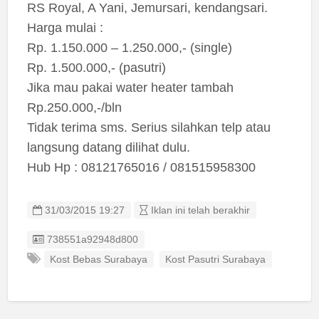
RS Royal, A Yani, Jemursari, kendangsari.
Harga mulai :
Rp. 1.150.000 – 1.250.000,- (single)
Rp. 1.500.000,- (pasutri)
Jika mau pakai water heater tambah
Rp.250.000,-/bln
Tidak terima sms. Serius silahkan telp atau
langsung datang dilihat dulu.
Hub Hp : 08121765016 / 081515958300
31/03/2015 19:27
Iklan ini telah berakhir
Listing ID
738551a92948d800
Kost Bebas Surabaya
Kost Pasutri Surabaya