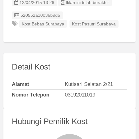
12/04/2015 13:26
Iklan ini telah berakhir
Listing ID
520552a10036b9d5
Kost Bebas Surabaya
Kost Pasutri Surabaya
Detail Kost
Alamat
Kutisari Selatan 2/21
Nomor Telepon
03192011019
Hubungi Pemilik Kost