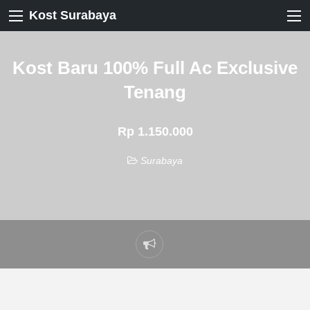
Kost Surabaya
Kost Baru 100% Full Ac Exclusive
Tenang
Rp 1.150.000
Surabaya
Laporkan
masalah