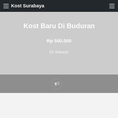
Kost Surabaya
Kost Baru Di Buduran
Rp 500.000
Sidoarjo
Laporkan
masalah