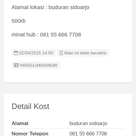
Alamat lokasi : buduran sidoarjo
500rb
minat hub : 081 55 666 7708
02/04/2015 14:50
Iklan ini telah berakhir
Listing ID
940551cf4b5096d0
Detail Kost
Alamat
buduran sidoarjo
Nomor Telepon
081 55 666 7708