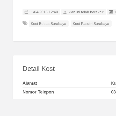
L
11/04/2015 12:40
Iklan ini telah berakhir
Kost Bebas Surabaya
Kost Pasutri Surabaya
Detail Kost
Alamat
Ku
Nomor Telepon
08