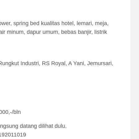
er, spring bed kualitas hotel, lemari, meja,
r minum, dapur umum, bebas banjir, listrik
ungkut Industri, RS Royal, A Yani, Jemursari,
00,-/bln
angsung datang dilihat dulu.
3192011019