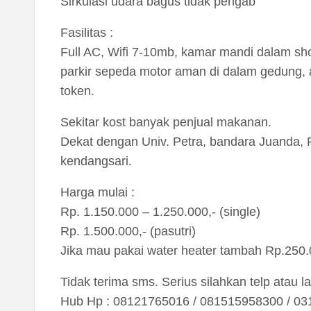
Sirkulasi udara bagus tidak pengab
Fasilitas :
Full AC, Wifi 7-10mb, kamar mandi dalam show
parkir sepeda motor aman di dalam gedung, ai
token.
Sekitar kost banyak penjual makanan.
Dekat dengan Univ. Petra, bandara Juanda, R
kendangsari.
Harga mulai :
Rp. 1.150.000 – 1.250.000,- (single)
Rp. 1.500.000,- (pasutri)
Jika mau pakai water heater tambah Rp.250.0
Tidak terima sms. Serius silahkan telp atau l
Hub Hp : 08121765016 / 081515958300 / 0