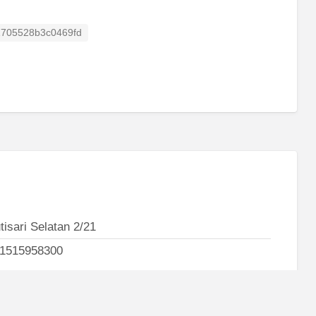
isting ID
1705528b3c0469fd
tisari Selatan 2/21
1515958300