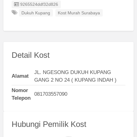
Listing ID
9265524ddf32d826
Dukuh Kupang
Kost Murah Surabaya
Detail Kost
JL. NGESONG DUKUH KUPANG
Alamat
GANG 2 NO 24 ( KUPANG INDAH )
Nomor
081703557090
Telepon
Hubungi Pemilik Kost