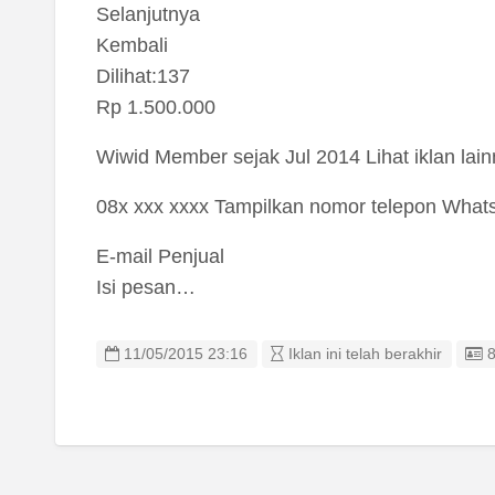
Selanjutnya
Kembali
Dilihat:137
Rp 1.500.000
Wiwid Member sejak Jul 2014 Lihat iklan lai
08x xxx xxxx Tampilkan nomor telepon What
E-mail Penjual
Isi pesan…
L
11/05/2015 23:16
Iklan ini telah berakhir