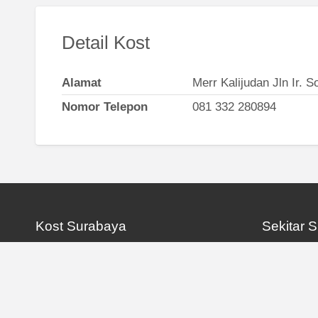
Detail Kost
Alamat
Merr Kalijudan Jln Ir. 
Nomor Telepon
081 332 280894
Kost Surabaya
Sekitar 
Surabaya Barat
Gresik
Surabaya Pusat
Malang
Surabaya Selatan
Sidoarjo
Surabaya Timur