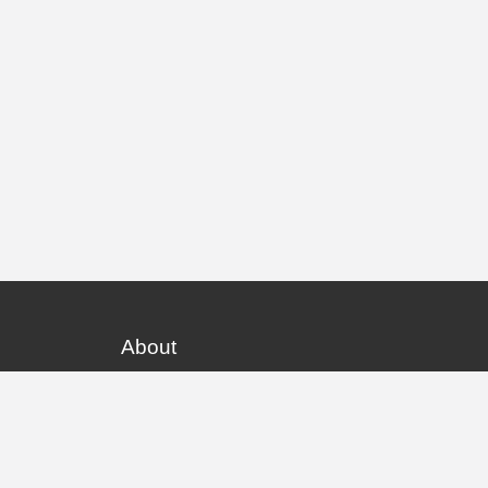
About
Kost Surabaya
Blog
Lokasi Kost
Hubungi