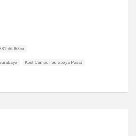
 ID
381b5fd53ca
Surabaya
Kost Campur Surabaya Pusat