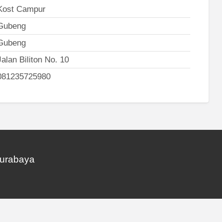
Kost Campur
Gubeng
Gubeng
Jalan Biliton No. 10
081235725980
Surabaya