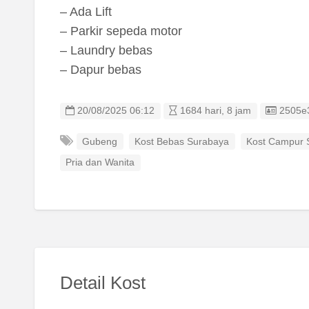
– Ada Lift
– Parkir sepeda motor
– Laundry bebas
– Dapur bebas
Listing
20/08/2025 06:12
1684 hari, 8 jam
2505e
Gubeng
Kost Bebas Surabaya
Kost Campur 
Pria dan Wanita
Detail Kost