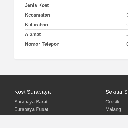
Jenis Kost
Kecamatan
Kelurahan
Alamat
Nomor Telepon
Kost Surabaya
Sekitar 
Surabaya Barat
Gresik
Surabaya Pusat
Malang
Surabaya Selatan
Sidoarjo
Surabaya Timur