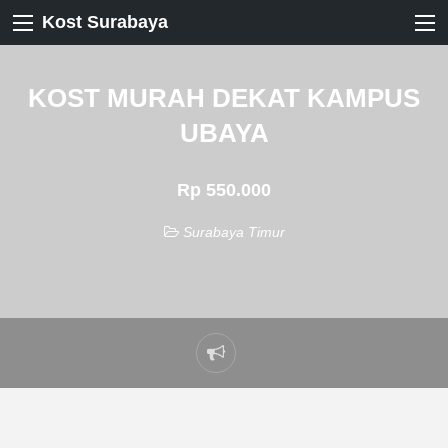
Kost Surabaya
KOST MURAH DEKAT KAMPUS
UBAYA
Rp 550.000
Surabaya Timur
Laporkan
masalah