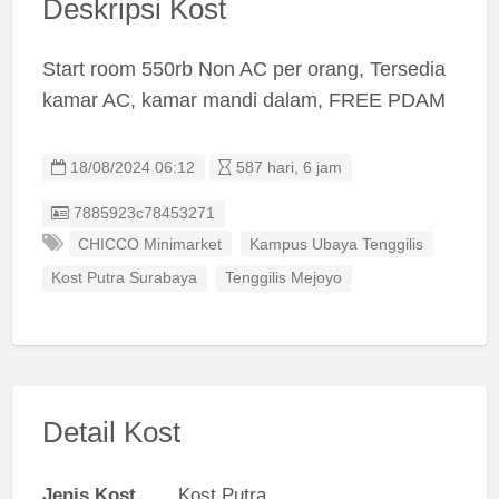
Deskripsi Kost
Start room 550rb Non AC per orang, Tersedia
kamar AC, kamar mandi dalam, FREE PDAM
18/08/2024 06:12
587 hari, 6 jam
Listing ID
7885923c78453271
CHICCO Minimarket
Kampus Ubaya Tenggilis
Kost Putra Surabaya
Tenggilis Mejoyo
Detail Kost
Jenis Kost
Kost Putra