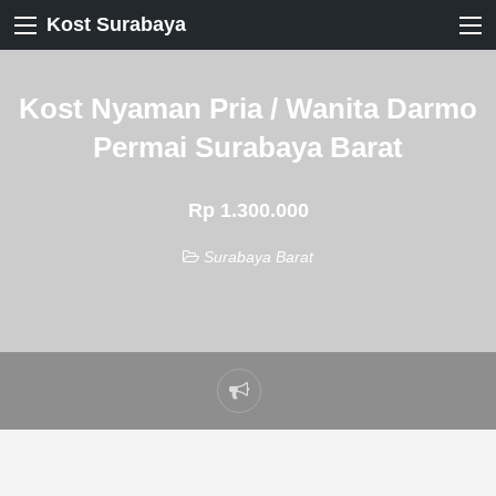
Kost Surabaya
Kost Nyaman Pria / Wanita Darmo
Permai Surabaya Barat
Rp 1.300.000
Surabaya Barat
Laporkan
masalah