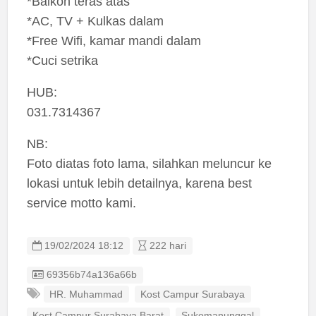
*Balkon teras atas
*AC, TV + Kulkas dalam
*Free Wifi, kamar mandi dalam
*Cuci setrika
HUB:
031.7314367
NB:
Foto diatas foto lama, silahkan meluncur ke
lokasi untuk lebih detailnya, karena best
service motto kami.
19/02/2024 18:12
222 hari
Listing ID
69356b74a136a66b
HR. Muhammad
Kost Campur Surabaya