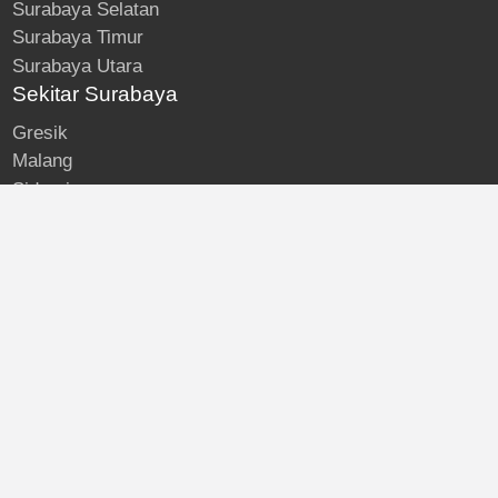
Surabaya Selatan
Surabaya Timur
Surabaya Utara
Sekitar Surabaya
Gresik
Malang
Sidoarjo
About
Kost Surabaya
Blog
Lokasi Kost
Hubungi
© Kost Surabaya | All Rights Reserved