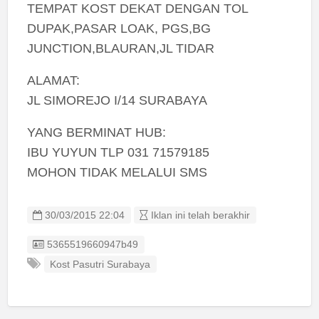
TEMPAT KOST DEKAT DENGAN TOL
DUPAK,PASAR LOAK, PGS,BG
JUNCTION,BLAURAN,JL TIDAR
ALAMAT:
JL SIMOREJO I/14 SURABAYA
YANG BERMINAT HUB:
IBU YUYUN TLP 031 71579185
MOHON TIDAK MELALUI SMS
30/03/2015 22:04
Iklan ini telah berakhir
Listing ID
5365519660947b49
Kost Pasutri Surabaya