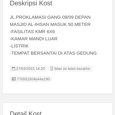
Deskripsi Kost
JL.PROKLAMASI GANG 09/09 DEPAN
MASJID AL-IHSAN MASUK 50 METER
-FASILITAS KMR 6X6
-KAMAR MANDI LUAR
-LISTRIK
-TEMPAT BERSANTAI DI ATAS GEDUNG
27/03/2015 14:20
Iklan ini telah berakhir
Listing ID
776551504b44e190
Detail Kost