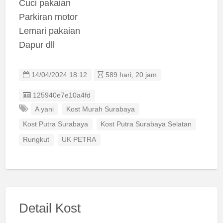
Cuci pakaian
Parkiran motor
Lemari pakaian
Dapur dll
14/04/2024 18:12
589 hari, 20 jam
Listing ID
125940e7e10a4fd
A yani
Kost Murah Surabaya
Kost Putra Surabaya
Kost Putra Surabaya Selatan
Rungkut
UK PETRA
Detail Kost