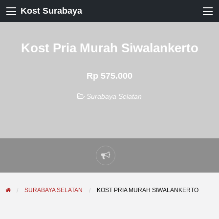
Kost Surabaya
Kost Pria Murah Siwalankerto
Rp 575.000
Surabaya Selatan
Laporkan
masalah
SURABAYA SELATAN
KOST PRIA MURAH SIWALANKERTO