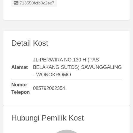
Listing ID
713550fcfb0c2ec7
Detail Kost
JL.PERWIRA NO.130 H (PAS
Alamat
BELAKANG SUTOS) SAWUNGGALING
- WONOKROMO
Nomor
085792062354
Telepon
Hubungi Pemilik Kost