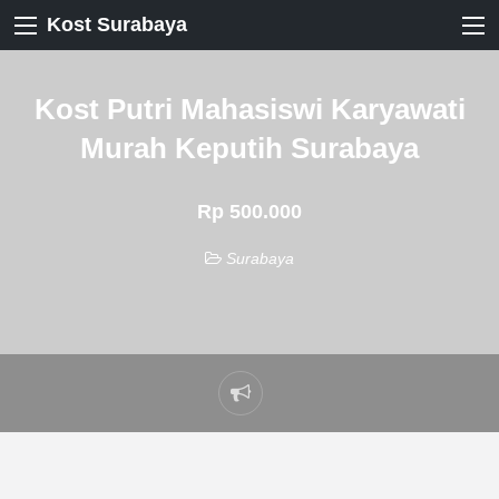
Kost Surabaya
Kost Putri Mahasiswi Karyawati
Murah Keputih Surabaya
Rp 500.000
Surabaya
Laporkan
masalah