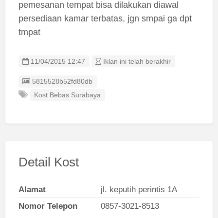
pemesanan tempat bisa dilakukan diawal
persediaan kamar terbatas, jgn smpai ga dpt
tmpat
11/04/2015 12:47
Iklan ini telah berakhir
Listing ID
5815528b52fd80db
Kost Bebas Surabaya
Detail Kost
Alamat
jl. keputih perintis 1A
Nomor Telepon
0857-3021-8513