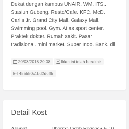
Dekat dengan kampus UNAIR. WM. ITS..
Stasiun Gubeng. Resto/Cafe. KFC. McD.
Carl’s Jr. Grand City Mall. Galaxy Mall.
Swimming pool. Gym. Atlas sport center.
Praktek dokter. Rumah sakit. Pasar
tradisional. mini market. Super Indo. Bank. dll
20/03/2015 20:08
Iklan ini telah berakhir
Listing ID
455550c1bd2deff5
Detail Kost
Alamat
Dharma Indah Regency E-10