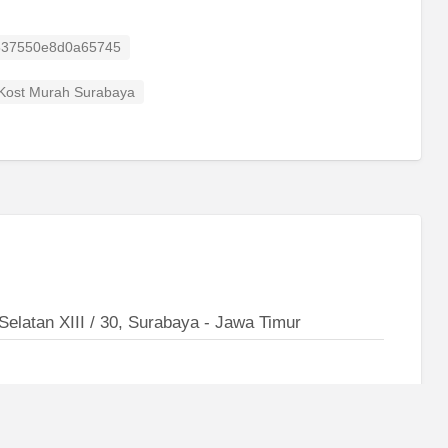
isting ID
537550e8d0a65745
Kost Murah Surabaya
elatan XIII / 30, Surabaya - Jawa Timur