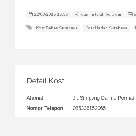
L
22/03/2015 16:36
Iklan ini telah berakhir
Kost Bebas Surabaya
Kost Harian Surabaya
Detail Kost
Alamat
Jl. Simpang Darmo Permai S
Nomor Telepon
085336152065