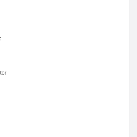
k
tor