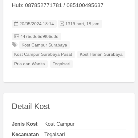
Hub: 087852771781 / 085100495637
20/05/2024 18:14
1319 hari, 18 jam
Listing ID
4475d3e6d9f06d3d
Kost Campur Surabaya
Kost Campur Surabaya Pusat
Kost Harian Surabaya
Pria dan Wanita
Tegalsari
Detail Kost
Jenis Kost
Kost Campur
Kecamatan
Tegalsari