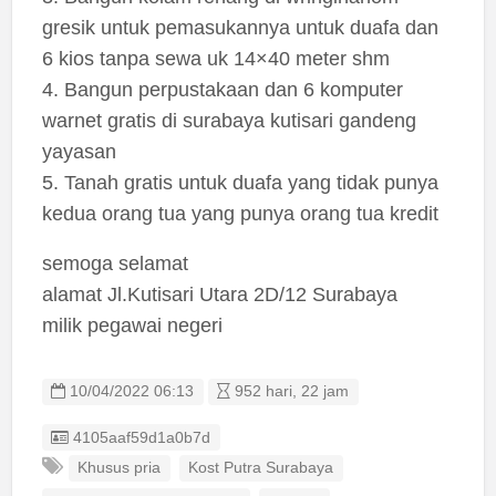
gresik untuk pemasukannya untuk duafa dan
6 kios tanpa sewa uk 14×40 meter shm
4. Bangun perpustakaan dan 6 komputer
warnet gratis di surabaya kutisari gandeng
yayasan
5. Tanah gratis untuk duafa yang tidak punya
kedua orang tua yang punya orang tua kredit
semoga selamat
alamat Jl.Kutisari Utara 2D/12 Surabaya
milik pegawai negeri
10/04/2022 06:13
952 hari, 22 jam
Listing ID
4105aaf59d1a0b7d
Khusus pria
Kost Putra Surabaya