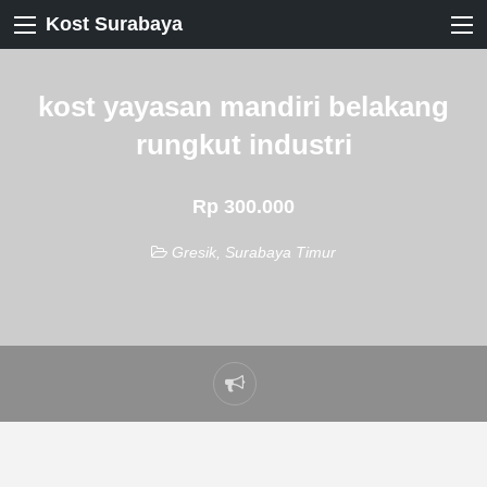
Kost Surabaya
kost yayasan mandiri belakang
rungkut industri
Rp 300.000
Gresik
,
Surabaya Timur
Laporkan
masalah