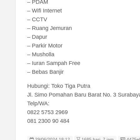
– PDAM
– Wifi Internet
– CCTV
– Ruang Jemuran
– Dapur
– Parkir Motor
– Musholla
– Iuran Sampah Free
– Bebas Banjir
Hubungi: Toko Tiga Putra
Jl. Simo Pomahan Baru Barat No. 3 Surabay
Telp/WA:
0822 5753 2969
081 2300 90 484
Listing
29/06/2024 18:12
1685 hari, 7 jam
4475e