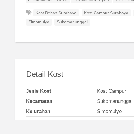
Kost Bebas Surabaya
Kost Campur Surabaya
Simomulyo
Sukomanunggal
Detail Kost
Jenis Kost
Kost Campur
Kecamatan
Sukomanunggal
Kelurahan
Simomulyo
Alamat
Jl. Simo Pomaha
Nomor Telepon
081230090484