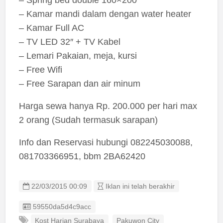
– Kamar mandi dalam dengan water heater
– Kamar Full AC
– TV LED 32″ + TV Kabel
– Lemari Pakaian, meja, kursi
– Free Wifi
– Free Sarapan dan air minum
Harga sewa hanya Rp. 200.000 per hari max
2 orang (Sudah termasuk sarapan)
Info dan Reservasi hubungi 082245030088,
081703366951, bbm 2BA62420
22/03/2015 00:09
Iklan ini telah berakhir
Listing ID
59550da5d4c9acc
Kost Harian Surabaya
Pakuwon City